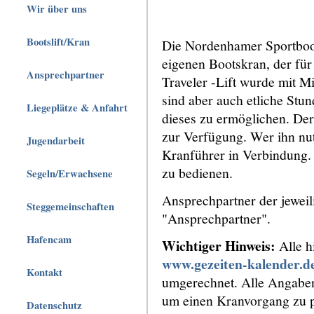
Wir über uns
Bootslift/Kran
Die Nordenhamer Sportboot
eigenen Bootskran, der für 
Ansprechpartner
Traveler -Lift wurde mit M
sind aber auch etliche Stu
Liegeplätze & Anfahrt
dieses zu ermöglichen. Der
zur Verfügung. Wer ihn nut
Jugendarbeit
Kranführer in Verbindung. 
zu bedienen.
Segeln/Erwachsene
Ansprechpartner der jeweili
Steggemeinschaften
"Ansprechpartner".
Hafencam
Wichtiger Hinweis:
Alle h
www.gezeiten-kalender.d
Kontakt
umgerechnet. Alle Angaben
um einen Kranvorgang zu p
Datenschutz